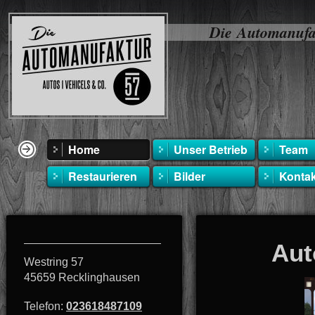
Die Automanufa
Home
Unser Betrieb
Team
Restaurieren
Bilder
Kontak
Aut
Westring 57
45659
Recklinghausen
Telefon:
023618487109