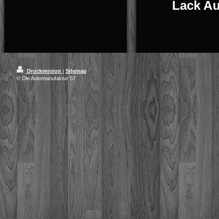
Lack Au
Druckversion
|
Sitemap
© Die Automanufaktur 57